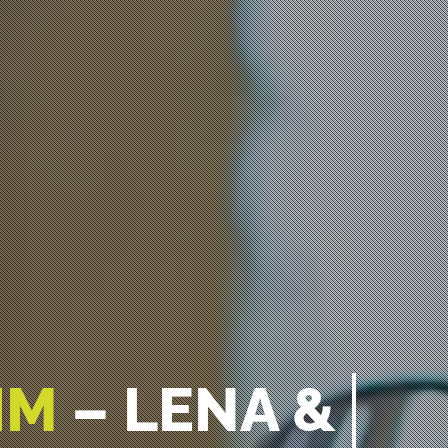
IM
– LENA &