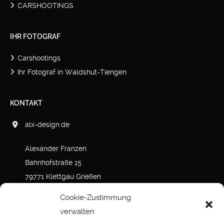
CARSHOOTINGS
IHR FOTOGRAF
Carshootings
Ihr Fotograf in Waldshut-Tiengen
KONTAKT
alx-design.de
Alexander Franzen
Bahnhofstraße 15
79771 Klettgau Grießen
+491520 485 6078
Cookie-Zustimmung
www.alx-design.de
www.alx-design.de
verwalten
info@alx-design.de